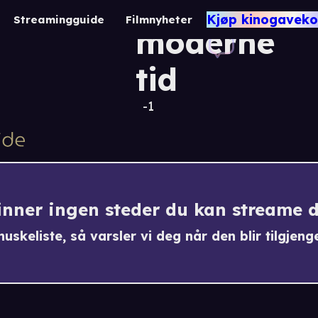
Geni i ei
Kjøp kinogaveko
Streamingguide
Filmnyheter
moderne
tid
-1
finner ingen steder du kan streame 
uskeliste, så varsler vi deg når den blir tilgjenge