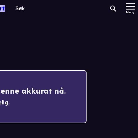
rt
Meny
denne akkurat nå.
lig.