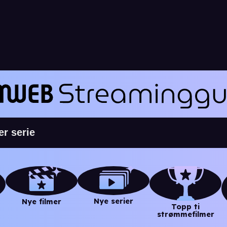
Nye serier
Nye filmer
Topp ti
strømmefilmer