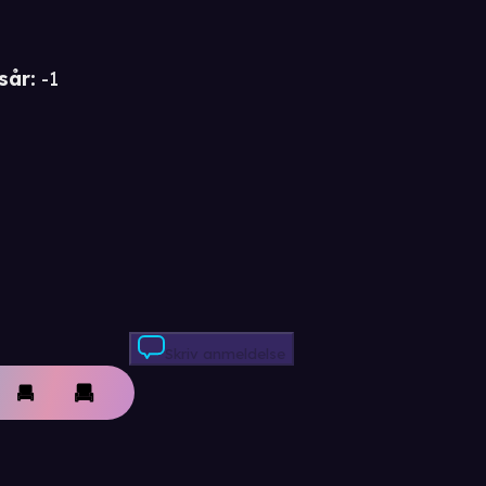
sår
:
-1
Skriv anmeldelse