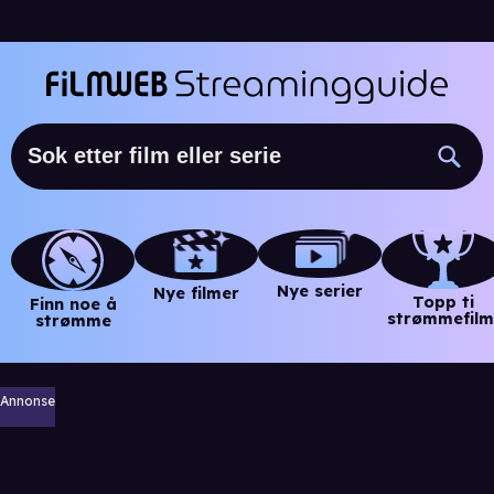
Nye serier
Nye filmer
Topp ti
Finn noe å
strømmefilm
strømme
Annonse