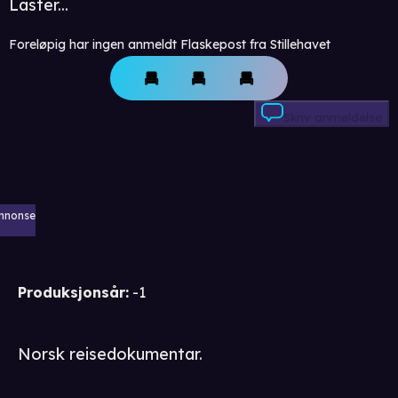
Laster...
Foreløpig har ingen anmeldt Flaskepost fra Stillehavet
Skriv anmeldelse
nnonse
Produksjonsår
:
-1
Norsk reisedokumentar.