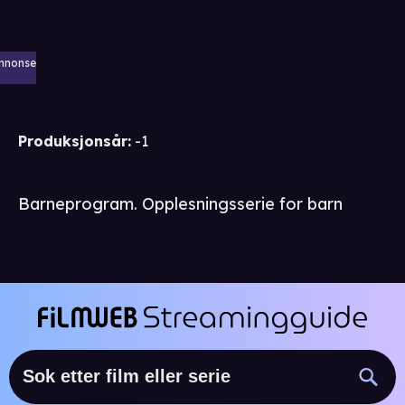
nnonse
Produksjonsår
:
-1
Barneprogram. Opplesningsserie for barn