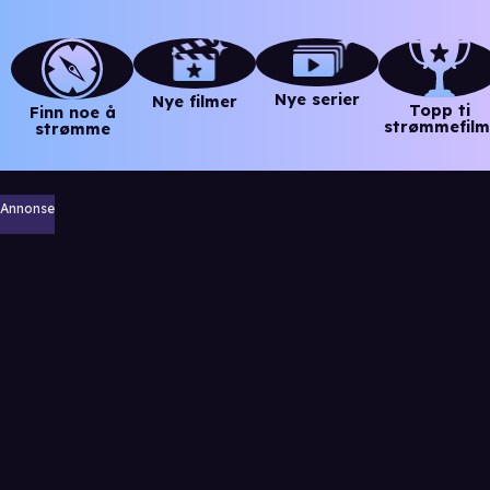
Nye serier
Nye filmer
Topp ti
Finn noe å
strømmefilm
strømme
Annonse