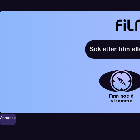
Finn noe å
strømme
Annonse