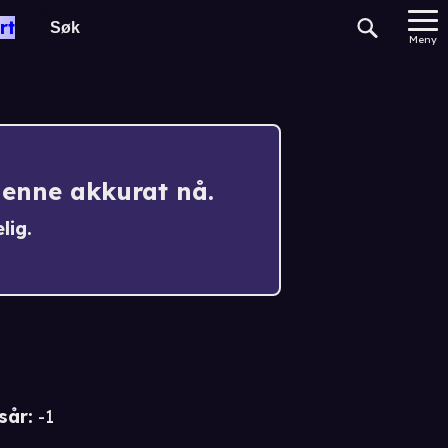
MP
rt
Meny
denne akkurat nå.
lig.
sår
:
-1