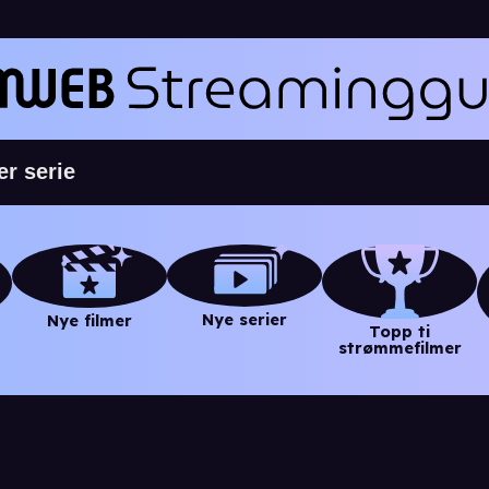
Nye serier
Nye filmer
Topp ti
strømmefilmer