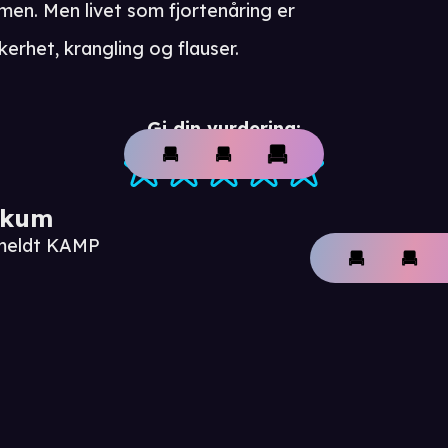
men. Men livet som fjortenåring er
kerhet, krangling og flauser.
Gi din vurdering:
ikum
nmeldt KAMP