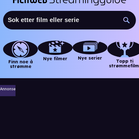
Nye serier
Nye filmer
Topp ti
Finn noe å
strømmefilm
strømme
Annonse