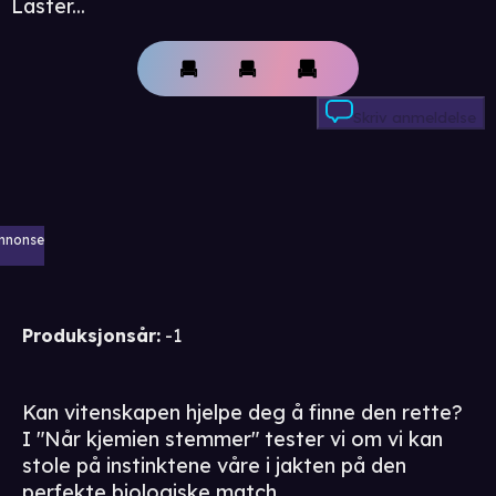
Laster...
Skriv anmeldelse
nnonse
Produksjonsår
:
-1
Kan vitenskapen hjelpe deg å finne den rette?
I "Når kjemien stemmer" tester vi om vi kan
stole på instinktene våre i jakten på den
perfekte biologiske match.