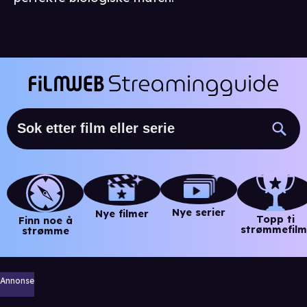
Nye serier
Nye filmer
Topp ti
Finn noe å
strømmefilm
strømme
Annonse