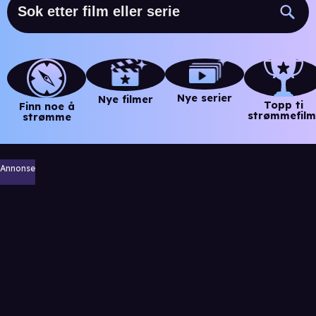
Nye serier
Nye filmer
Topp ti
Finn noe å
strømmefilm
strømme
Annonse