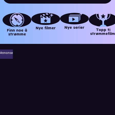
Nye serier
Nye filmer
Topp ti
Finn noe å
strømmefilm
strømme
Annonse