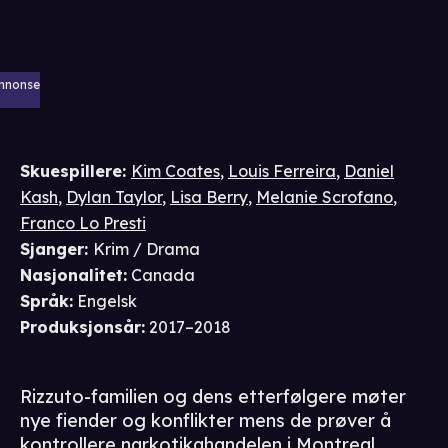
nnonse
Skuespillere
:
Kim Coates
,
Louis Ferreira
,
Daniel
Kash
,
Dylan Taylor
,
Lisa Berry
,
Melanie Scrofano
,
Franco Lo Presti
Sjanger
:
Krim / Drama
Nasjonalitet
:
Canada
Språk
:
Engelsk
Produksjonsår
:
2017–2018
Rizzuto-familien og dens etterfølgere møter
nye fiender og konflikter mens de prøver å
kontrollere narkotikahandelen i Montreal.