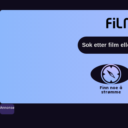
Finn noe å
strømme
Annonse