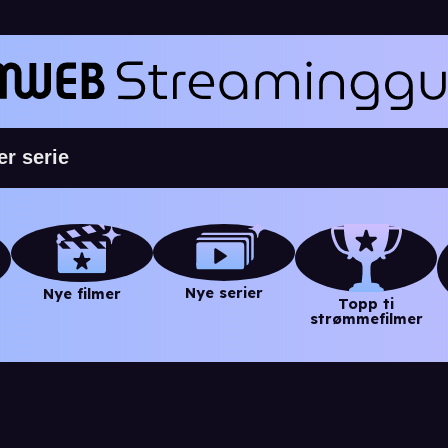
Nye serier
Nye filmer
Topp ti
strømmefilmer