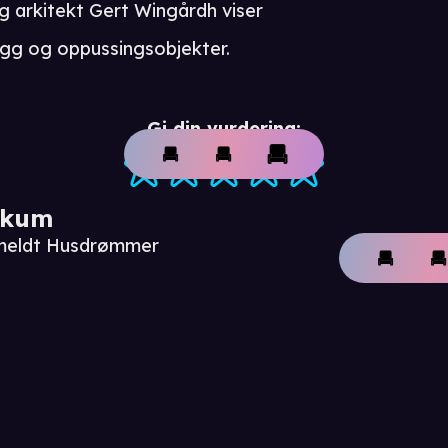
g arkitekt Gert Wingårdh viser
ybygg og oppussingsobjekter.
Gi din vurdering:
ikum
nmeldt Husdrømmer