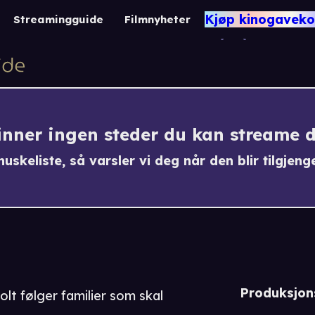
Husdr
Kjøp kinogaveko
Streamingguide
Filmnyheter
-1
finner ingen steder du kan streame 
uskeliste, så varsler vi deg når den blir tilgjenge
Produksjon
olt følger familier som skal