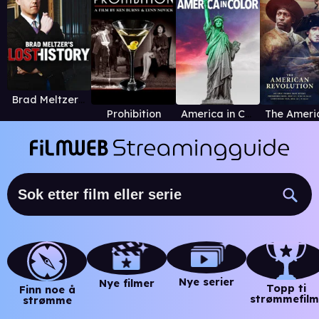
Brad Meltzer's Lost History
Prohibition
America in Color
Nye serier
Nye filmer
Topp ti
Finn noe å
strømmefilm
strømme