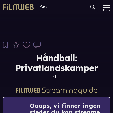
Meny
Håndball:
Privatlandskamper
-1
Ooops, vi finner ingen
steder du kan streame