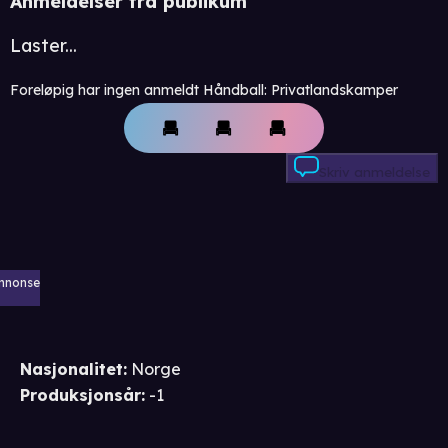
Anmeldelser fra publikum
Laster...
Foreløpig har ingen anmeldt Håndball: Privatlandskamper
Skriv anmeldelse
nnonse
Nasjonalitet
:
Norge
Produksjonsår
:
-1