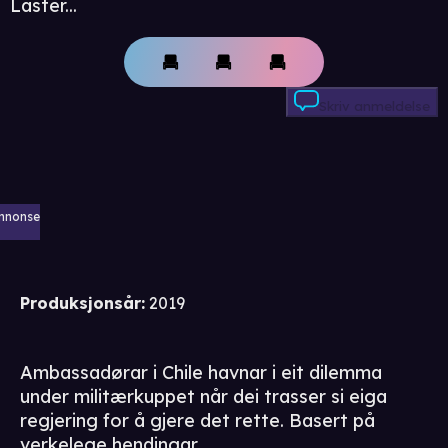
Laster...
Skriv anmeldelse
nnonse
Produksjonsår
:
2019
Ambassadørar i Chile havnar i eit dilemma
under militærkuppet når dei trasser si eiga
regjering for å gjere det rette. Basert på
verkelege hendingar.