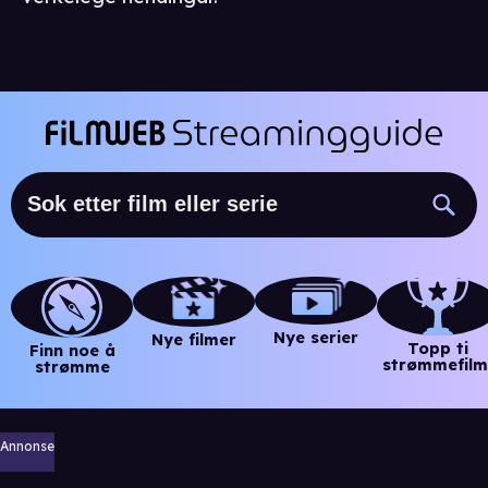
Nye serier
Nye filmer
Topp ti
Finn noe å
strømmefilm
strømme
Annonse