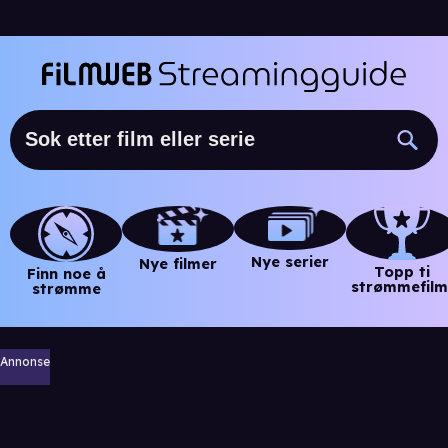
Nye serier
Nye filmer
Topp ti
Finn noe å
strømmefilm
strømme
Annonse