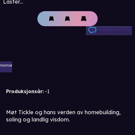
Laster...
Skriv anmeldelse
nnonse
Produksjonsår
:
-1
Møt Tickle og hans verden av homebuilding,
soling og landlig visdom.