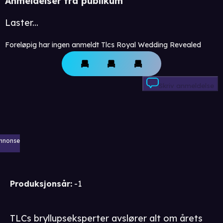
Anmeldelser fra publikum
Laster...
Foreløpig har ingen anmeldt Tlcs Royal Wedding Revealed
Skriv anmeldelse
nnonse
Produksjonsår
:
-1
TLCs bryllupseksperter avslører alt om årets