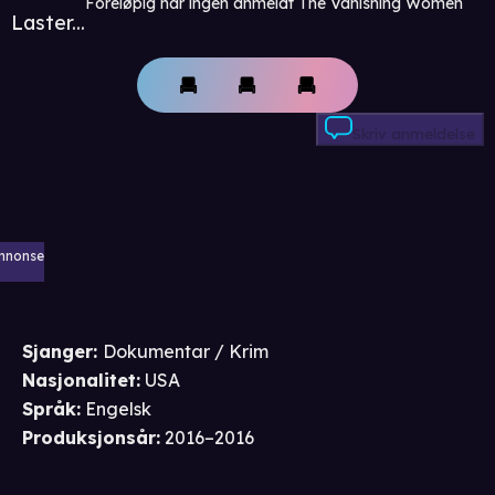
Foreløpig har ingen anmeldt The Vanishing Women
Laster...
Skriv anmeldelse
nnonse
Sjanger
:
Dokumentar / Krim
Nasjonalitet
:
USA
Språk
:
Engelsk
Produksjonsår
:
2016–2016