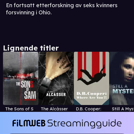
En fortsatt etterforskning av seks kvinners
forsvinning i Ohio.
Lignende titler
The Sons of Sam: A Descent into Darkness
The Alcàsser Murders
D.B. Cooper: Where Are You?!
Still A Mys