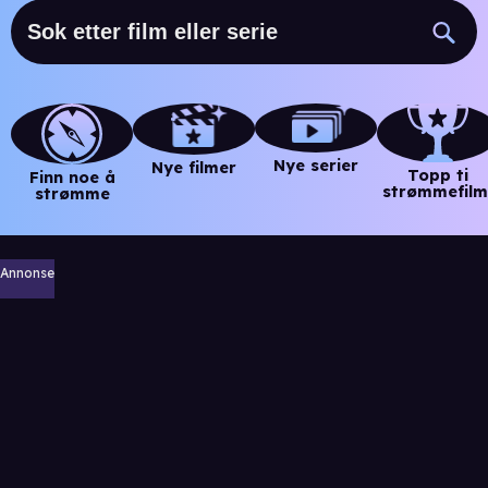
Nye serier
Nye filmer
Topp ti
Finn noe å
strømmefilm
strømme
Annonse