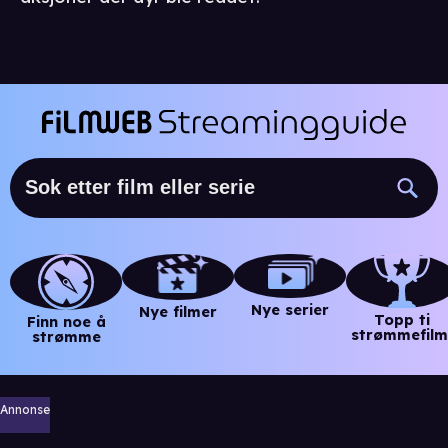
Nye serier
Nye filmer
Topp ti
Finn noe å
strømmefilm
strømme
Annonse