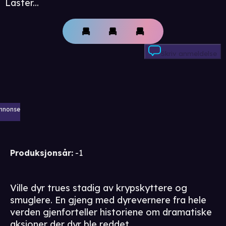
Laster...
Skriv anmeldelse
nnonse
Produksjonsår
:
-1
Ville dyr trues stadig av krypskyttere og
smuglere. En gjeng med dyrevernere fra hele
verden gjenforteller historiene om dramatiske
aksjoner der dyr ble reddet.