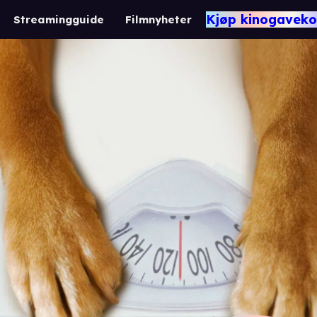
Kjøp kinogaveko
Streamingguide
Filmnyheter