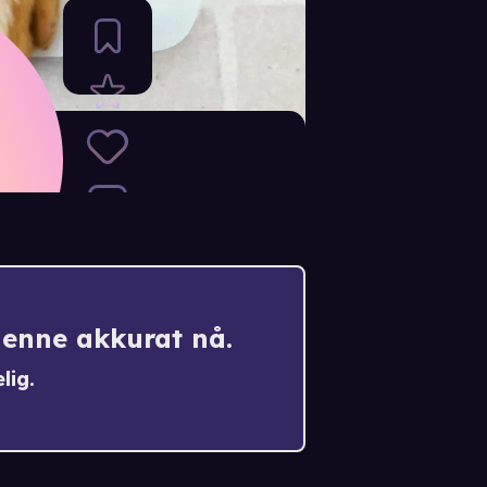
er
denne akkurat nå.
lig.