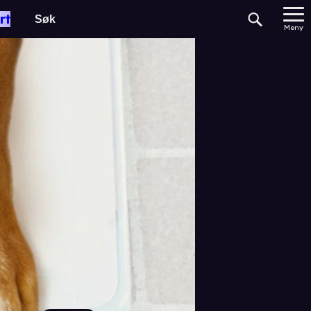
rt
Meny