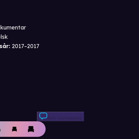
kumentar
lsk
sår
:
2017–2017
Skriv anmeldelse