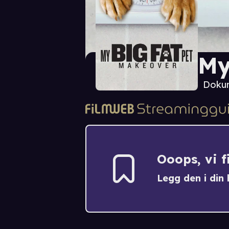
My
Doku
Ooops, vi 
Legg den i din h