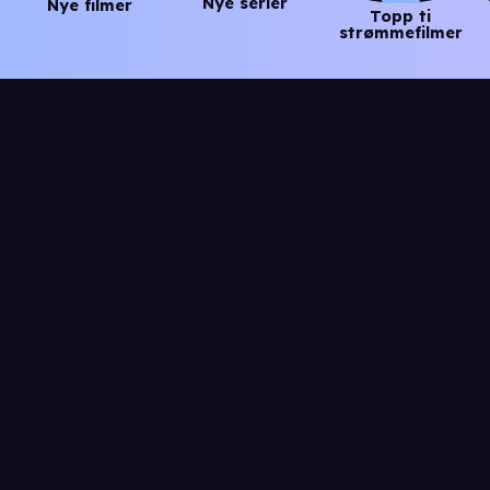
Nye serier
Nye filmer
Topp ti
strømmefilmer