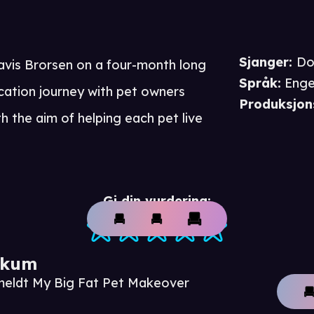
Sjanger
:
Do
ravis Brorsen on a four-month long
Språk
:
Enge
cation journey with pet owners
Produksjon
h the aim of helping each pet live
Gi din vurdering:
ikum
nmeldt My Big Fat Pet Makeover