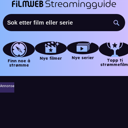
Nye serier
Nye filmer
Topp ti
Finn noe å
strømmefilm
strømme
Annonse