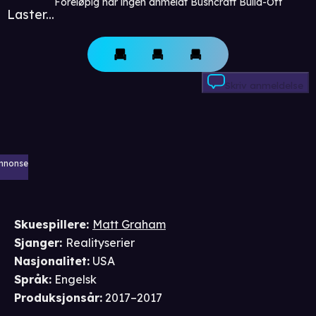
Foreløpig har ingen anmeldt Bushcraft Build-Off
Laster...
Skriv anmeldelse
nnonse
Skuespillere
:
Matt Graham
Sjanger
:
Realityserier
Nasjonalitet
:
USA
Språk
:
Engelsk
Produksjonsår
:
2017–2017