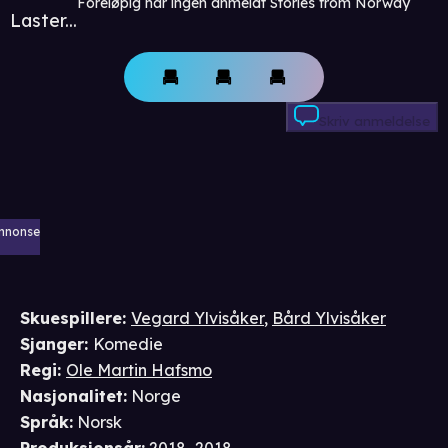
Foreløpig har ingen anmeldt Stories from Norway
Laster...
Skriv anmeldelse
nnonse
Skuespillere
:
Vegard Ylvisåker
,
Bård Ylvisåker
Sjanger
:
Komedie
Regi
:
Ole Martin Hafsmo
Nasjonalitet
:
Norge
Språk
:
Norsk