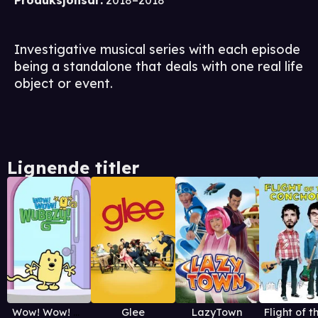
Produksjonsår
:
2018–2018
Investigative musical series with each episode
being a standalone that deals with one real life
object or event.
Lignende titler
Wow! Wow! Wubbzy!
Glee
LazyTown