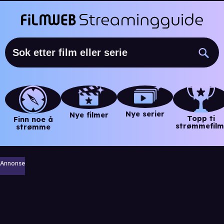
Nye serier
Nye filmer
Topp ti
Finn noe å
strømmefilm
strømme
Annonse