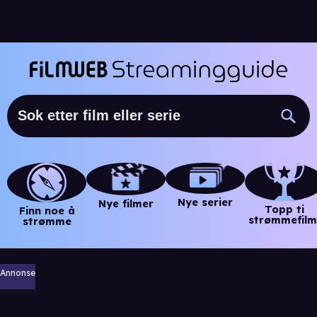
Nye serier
Nye filmer
Topp ti
Finn noe å
strømmefilm
strømme
Annonse