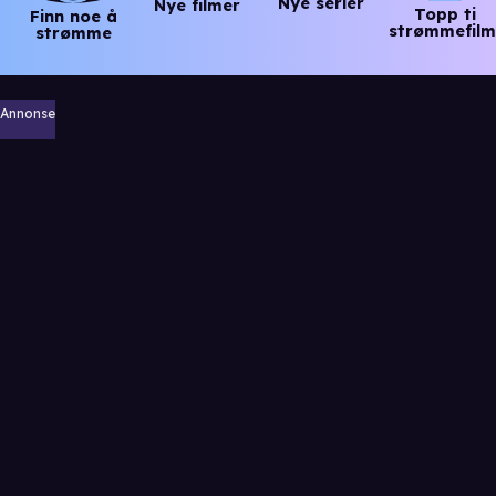
Nye serier
Nye filmer
Topp ti
Finn noe å
strømmefilm
strømme
Annonse