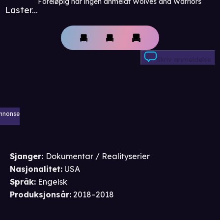
Foreløpig har ingen anmeldt Wolves and Warriors
Laster...
Skriv anmeldelse
nnonse
Sjanger
:
Dokumentar / Realityserier
Nasjonalitet
:
USA
Språk
:
Engelsk
Produksjonsår
:
2018–2018