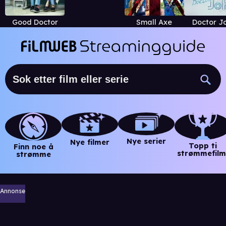
Good Doctor
Small Axe
Doctor J
Nye serier
Nye filmer
Topp ti
Finn noe å
strømmefilm
strømme
Annonse