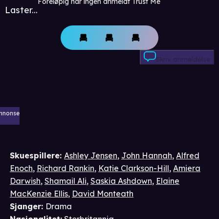
Foreløpig har ingen anmeldt Trust Me
Laster...
Skriv anmeldelse
nnonse
Skuespillere
:
Ashley Jensen
,
John Hannah
,
Alfred
Enoch
,
Richard Rankin
,
Katie Clarkson-Hill
,
Amiera
Darwish
,
Shamail Ali
,
Saskia Ashdown
,
Elaine
MacKenzie Ellis
,
David Monteath
Sjanger
:
Drama