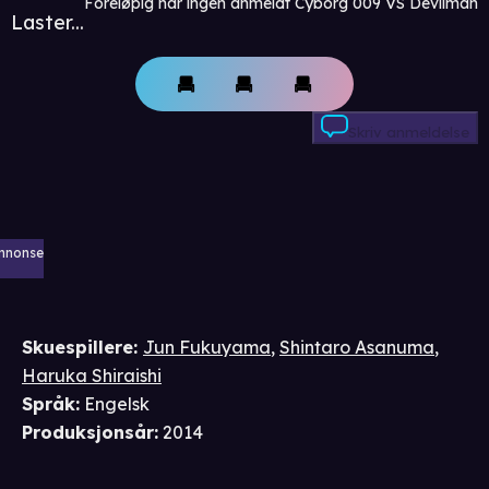
Foreløpig har ingen anmeldt Cyborg 009 VS Devilman
Laster...
Skriv anmeldelse
nnonse
Skuespillere
:
Jun Fukuyama
,
Shintaro Asanuma
,
Haruka Shiraishi
Språk
:
Engelsk
Produksjonsår
:
2014