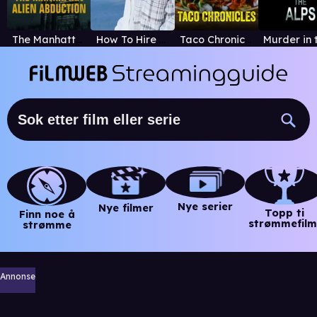
The Manhattan Alien Abduction
How To Hire A Hitman
Taco Chronicles
Nye serier
Nye filmer
Topp ti
Finn noe å
strømmefilm
strømme
Annonse