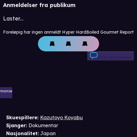
Anmeldelser fra publikum
Laster...
Foreløpig har ingen anmeldt Hyper HardBoiled Gourmet Report
Skriv anmeldelse
nnonse
Skuespillere
:
Kazutoyo Koyabu
Sjanger
:
Dokumentar
Nasjonalitet
:
Japan