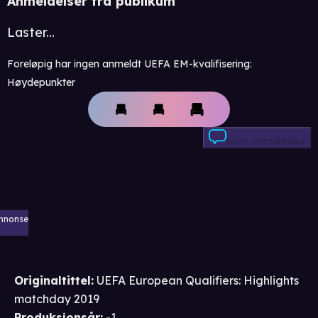
Anmeldelser fra publikum
Laster...
Foreløpig har ingen anmeldt UEFA EM-kvalifisering:
Høydepunkter
Skriv anmeldelse
nnonse
Originaltittel:
UEFA European Qualifiers: Highlights
matchday 2019
Produksjonsår
:
-1