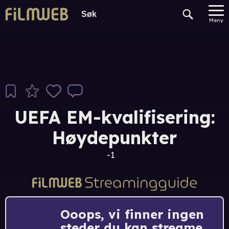
Meny
UEFA EM-kvalifisering:
Høydepunkter
-1
Ooops, vi finner ingen
steder du kan streame