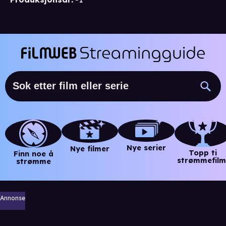
Nye serier
Nye filmer
Topp ti
Finn noe å
strømmefilm
strømme
Annonse