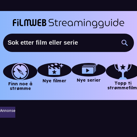
Nye serier
Nye filmer
Topp ti
Finn noe å
strømmefilm
strømme
Annonse