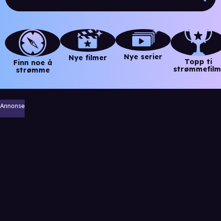
Nye serier
Nye filmer
Topp ti
Finn noe å
strømmefilm
strømme
Annonse