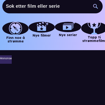
Nye serier
Nye filmer
Topp ti
Finn noe å
strømmefilm
strømme
Annonse