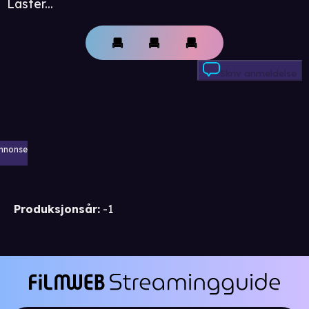
Laster...
Skriv anmeldelse
nnonse
Produksjonsår
:
-1