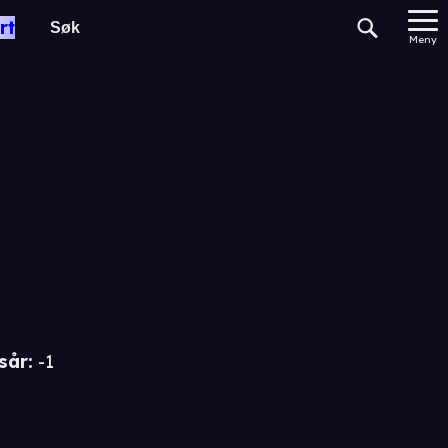
rt
Meny
sår
:
-1