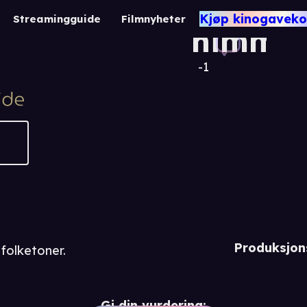
Åpen
Kjøp kinogaveko
Streamingguide
Filmnyheter
himmel
-1
Produksjon
folketoner.
Gi din vurdering: