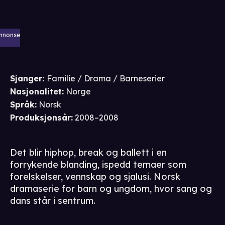
nnonse
Sjanger
:
Familie / Drama / Barneserier
Nasjonalitet
:
Norge
Språk
:
Norsk
Produksjonsår
:
2008–2008
Det blir hiphop, break og ballett i en
forrykende blanding, ispedd temaer som
forelskelser, vennskap og sjalusi. Norsk
dramaserie for barn og ungdom, hvor sang og
dans står i sentrum.