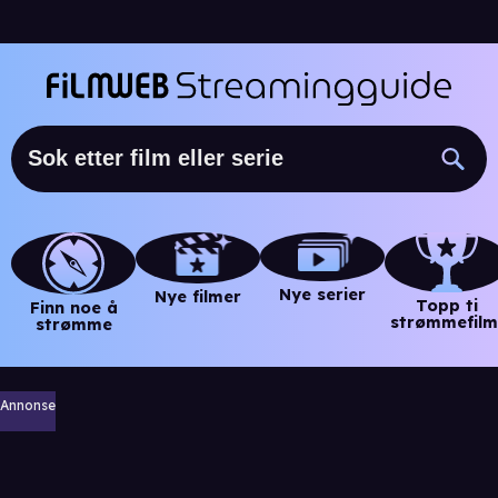
Nye serier
Nye filmer
Topp ti
Finn noe å
strømmefilm
strømme
Annonse