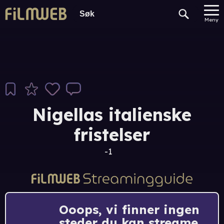
Meny
Nigellas italienske
fristelser
-1
Ooops, vi finner ingen
steder du kan streame