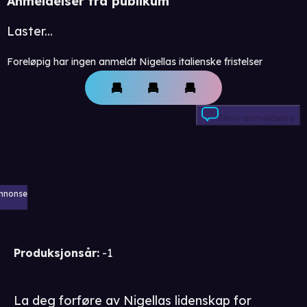
Anmeldelser fra publikum
Laster...
Foreløpig har ingen anmeldt Nigellas italienske fristelser
Skriv anmeldelse
nnonse
Produksjonsår
:
-1
La deg forføre av Nigellas lidenskap for