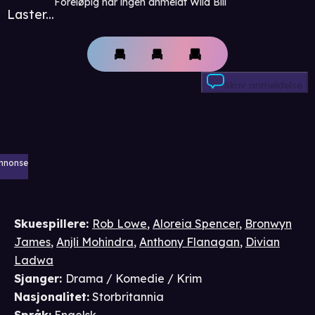
Foreløpig har ingen anmeldt Wild Bill
Laster...
Skriv anmeldelse
nnonse
Skuespillere
:
Rob Lowe
,
Aloreia Spencer
,
Bronwyn
James
,
Anjli Mohindra
,
Anthony Flanagan
,
Divian
Ladwa
Sjanger
:
Drama / Komedie / Krim
Nasjonalitet
:
Storbritannia