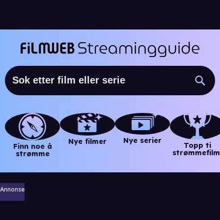
Nye serier
Nye filmer
Topp ti
Finn noe å
strømmefilm
strømme
Annonse