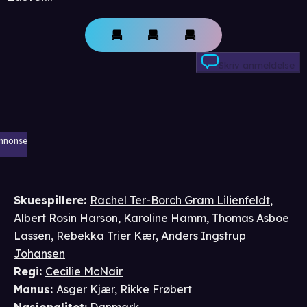
Skriv anmeldelse
nnonse
Skuespillere
:
Rachel Ter-Borch Gram Lilienfeldt
,
Albert Rosin Harson
,
Karoline Hamm
,
Thomas Asboe
Lassen
,
Rebekka Trier Kær
,
Anders Ingstrup
Johansen
Regi
:
Cecilie McNair
Manus
:
Asger Kjær
,
Rikke Frøbert