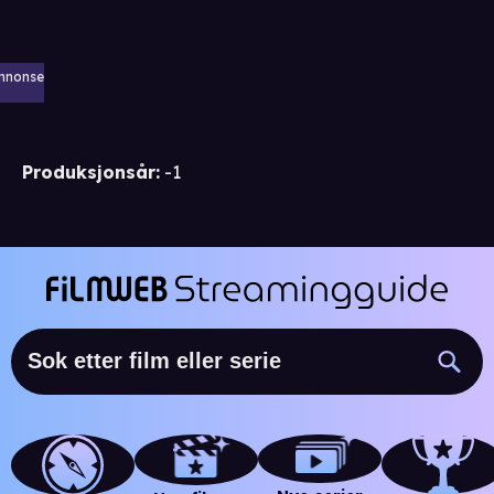
nnonse
Produksjonsår
:
-1