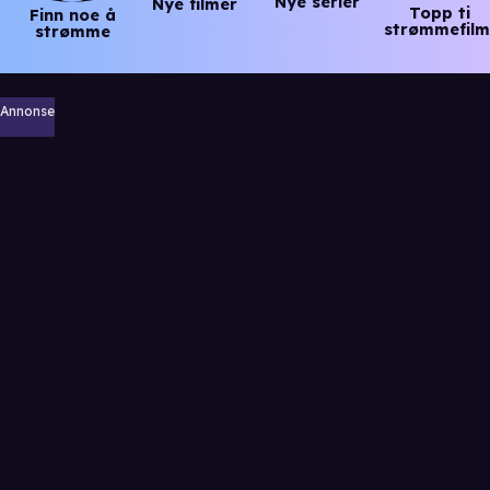
Nye serier
Nye filmer
Topp ti
Finn noe å
strømmefilm
strømme
Annonse