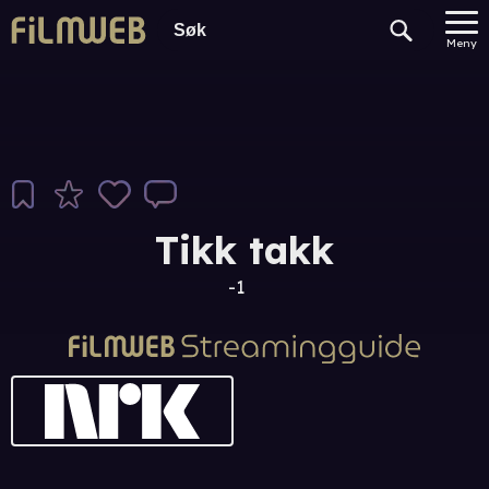
Meny
Tikk takk
-1