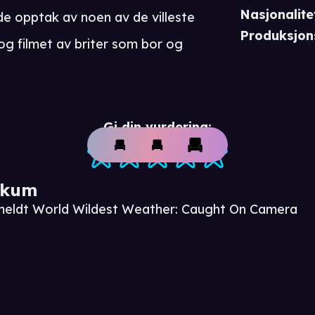
Nasjonalite
de opptak av noen av de villeste
Produksjon
og filmet av briter som bor og
Gi din vurdering:
ikum
nmeldt World Wildest Weather: Caught On Camera