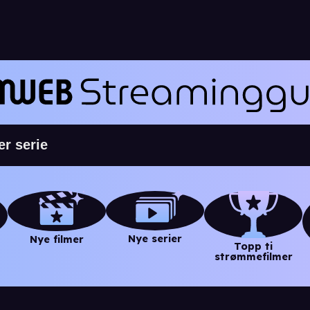
Nye serier
Nye filmer
Topp ti
strømmefilmer