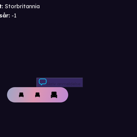
t
:
Storbritannia
sår
:
-1
Skriv anmeldelse