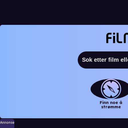
Finn noe å
strømme
Annonse