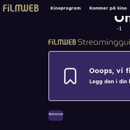
Wo
Kinoprogram
Kommer på kino
O
-1
Ooops, vi 
Legg den i din h
Annonse