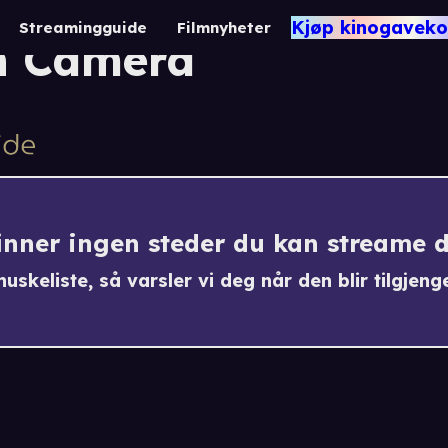
rld Wildest Weather
Kjøp kinogaveko
Streamingguide
Filmnyheter
n Camera
finner ingen steder du kan streame 
uskeliste, så varsler vi deg når den blir tilgjenge