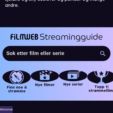
andre.
Nye serier
Nye filmer
Topp ti
Finn noe å
strømmefilm
strømme
Annonse