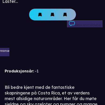
Laster...
Skriv anmeldelse
nnonse
Produksjonsår
:
-1
Bli bedre kjent med de fantastiske
skapningene på Costa Rica, et av verdens
mest allsidige naturområder. Her får du møte
sjeldne og sky ozeloter og pumaer og mange