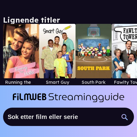
Lignende titler
Running the Halls
Smart Guy
South Park
Fawlty To