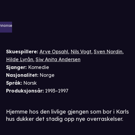
nnonse
Skuespillere
:
Arve Opsahl
,
Nils Vogt
,
Sven Nordin
,
Hilde Lyrån
,
Siw Anita Andersen
Sjanger
:
Komedie
Nasjonalitet
:
Norge
Språk
:
Norsk
Produksjonsår
:
1993–1997
Hjemme hos den livlige gjengen som bor i Karls
hus dukker det stadig opp nye overraskelser.