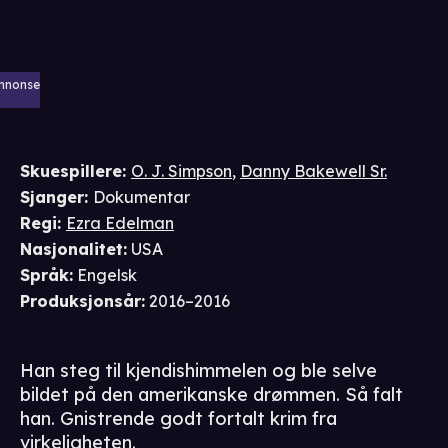
nnonse
Skuespillere
:
O. J. Simpson
,
Danny Bakewell Sr.
Sjanger
:
Dokumentar
Regi
:
Ezra Edelman
Nasjonalitet
:
USA
Språk
:
Engelsk
Produksjonsår
:
2016–2016
Han steg til kjendishimmelen og ble selve
bildet på den amerikanske drømmen. Så falt
han. Gnistrende godt fortalt krim fra