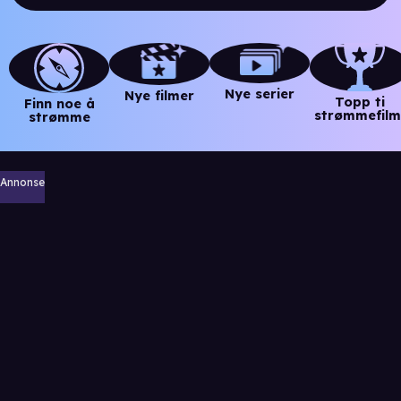
Nye serier
Nye filmer
Topp ti
Finn noe å
strømmefilm
strømme
Annonse