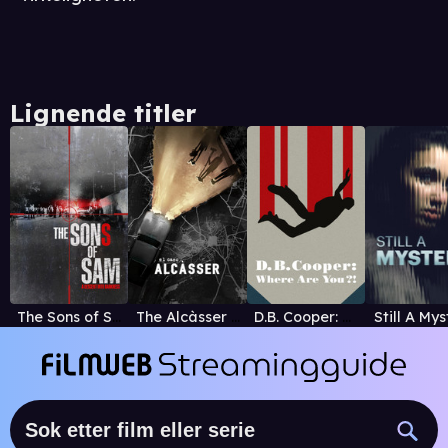
Lignende titler
The Sons of Sam: A Descent into Darkness
The Alcàsser Murders
D.B. Cooper: Where Are You?!
Still A Mys