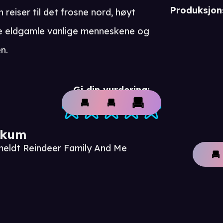
Produksjon
eiser til det frosne nord, høyt
 de eldgamle vanlige menneskene og
n.
Gi din vurdering:
ikum
meldt Reindeer Family And Me