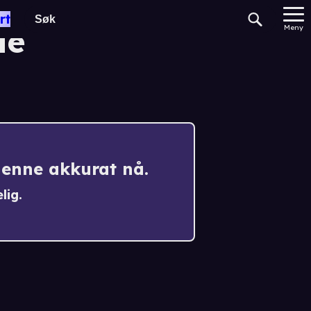
rt
Me
Meny
denne akkurat nå.
lig.