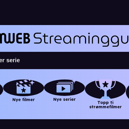
Nye serier
Nye filmer
Topp ti
strømmefilmer