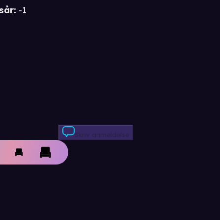
sår
:
-1
Skriv anmeldelse