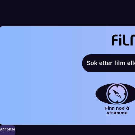
Finn noe å
strømme
Annonse