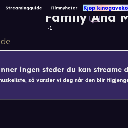
Reindeer
Kjøp kinogaveko
Streamingguide
Filmnyheter
Family And 
-1
finner ingen steder du kan streame 
uskeliste, så varsler vi deg når den blir tilgjenge