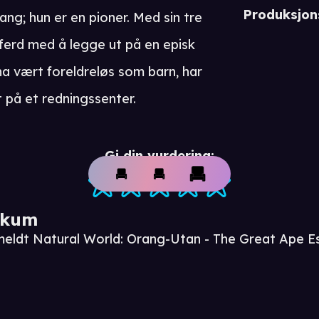
Produksjon
ng; hun er en pioner. Med sin tre
 ferd med å legge ut på en episk
å ha vært foreldreløs som barn, har
t på et redningssenter.
Gi din vurdering:
ikum
meldt Natural World: Orang-Utan - The Great Ape 