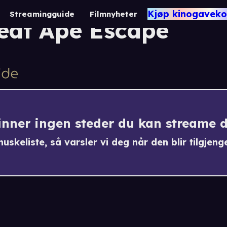
tural World: Orang-
Kjøp kinogaveko
Streamingguide
Filmnyheter
eat Ape Escape
finner ingen steder du kan streame 
uskeliste, så varsler vi deg når den blir tilgjenge