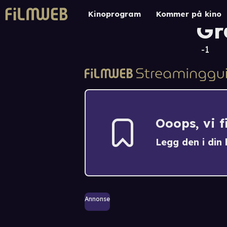
Na
Kinoprogram
Kommer på kino
Gr
-1
Ooops, vi 
Legg den i din h
Annonse