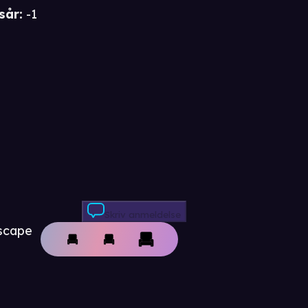
sår
:
-1
Skriv anmeldelse
Escape