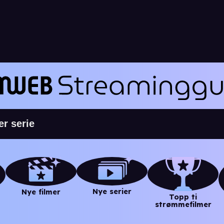
Nye serier
Nye filmer
Topp ti
strømmefilmer