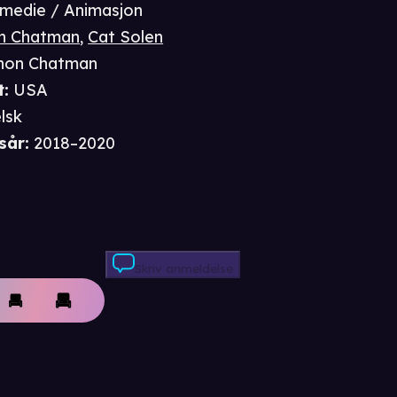
medie / Animasjon
n Chatman
,
Cat Solen
non Chatman
t
:
USA
lsk
sår
:
2018–2020
Skriv anmeldelse