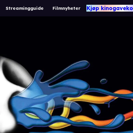
Kjøp kinogaveko
Streamingguide
Filmnyheter