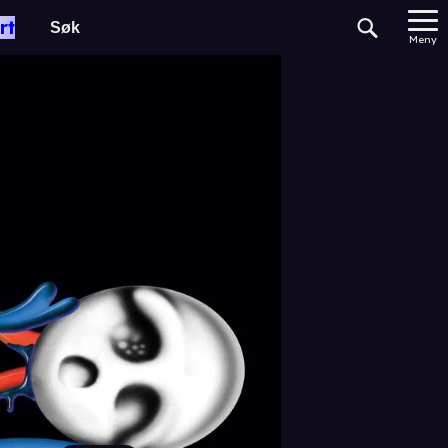
rt
Meny