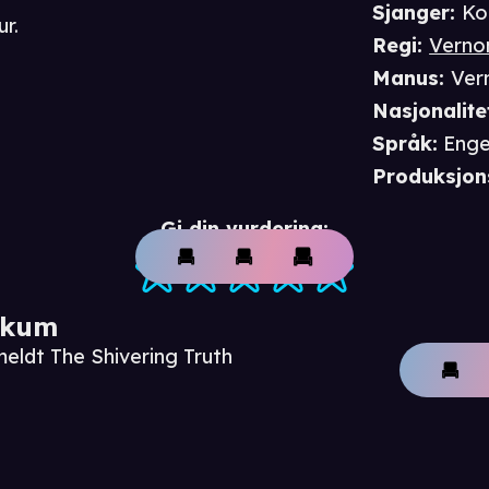
Sjanger
:
Ko
r.
Regi
:
Verno
Manus
:
Ver
Nasjonalite
Språk
:
Enge
Produksjon
Gi din vurdering:
ikum
meldt The Shivering Truth