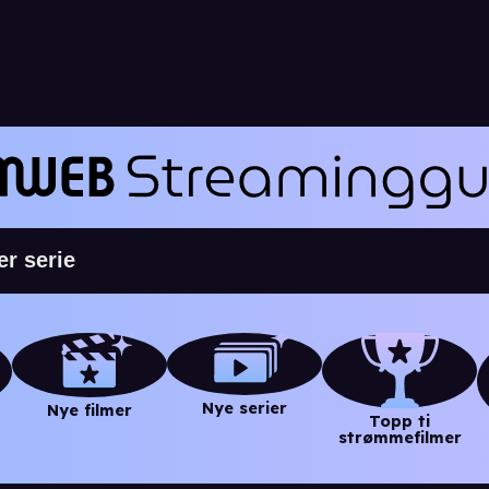
Nye serier
Nye filmer
Topp ti
strømmefilmer