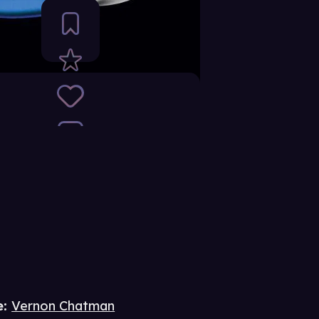
e
:
Vernon Chatman