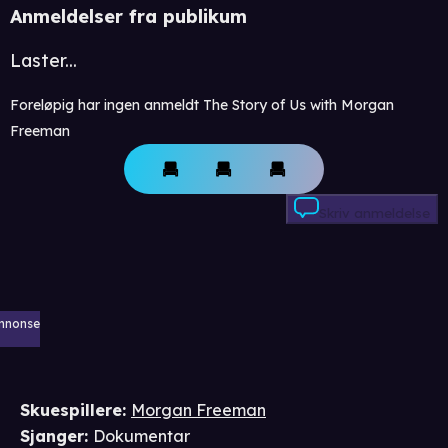
Anmeldelser fra publikum
Laster...
Foreløpig har ingen anmeldt The Story of Us with Morgan
Freeman
Skriv anmeldelse
nnonse
Skuespillere
:
Morgan Freeman
Sjanger
:
Dokumentar