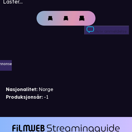
Laster...
Skriv anmeldelse
nnonse
Nasjonalitet
:
Norge
Produksjonsår
:
-1