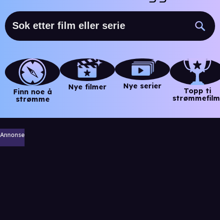
Nye serier
Nye filmer
Topp ti
Finn noe å
strømmefilm
strømme
Annonse