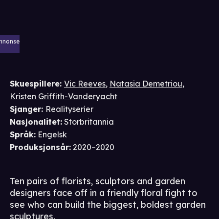
nnonse
Skuespillere
:
Vic Reeves
,
Natasia Demetriou
,
Kristen Griffith-Vanderyacht
Sjanger
:
Realityserier
Nasjonalitet
:
Storbritannia
Språk
:
Engelsk
Produksjonsår
:
2020–2020
Ten pairs of florists, sculptors and garden
designers face off in a friendly floral fight to
see who can build the biggest, boldest garden
sculptures.