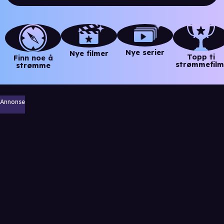
Nye serier
Nye filmer
Topp ti
Finn noe å
strømmefilm
strømme
Annonse