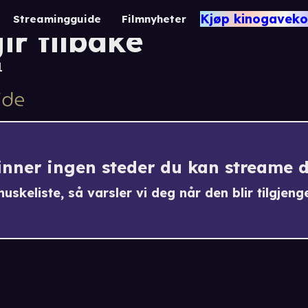
Eiendomsbrødrene: K
Kjøp kinogaveko
Streamingguide
Filmnyheter
ir tilbake
1
finner ingen steder du kan streame 
uskeliste, så varsler vi deg når den blir tilgjenge