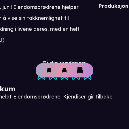
Produksjon
. juni! Eiendomsbrødrene hjelper
å vise sin takknemlighet til
ning i livene deres, med en helt
U)
Gi din vurdering:
ikum
meldt Eiendomsbrødrene: Kjendiser gir tilbake