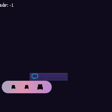
sår
:
-1
Skriv anmeldelse