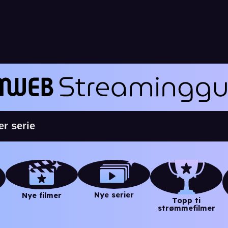
Nye serier
Nye filmer
Topp ti
strømmefilmer