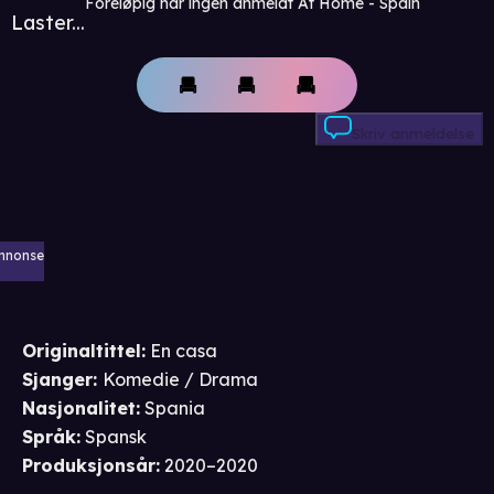
Foreløpig har ingen anmeldt At Home - Spain
Laster...
Skriv anmeldelse
nnonse
Originaltittel:
En casa
Sjanger
:
Komedie / Drama
Nasjonalitet
:
Spania
Språk
:
Spansk
Produksjonsår
:
2020–2020