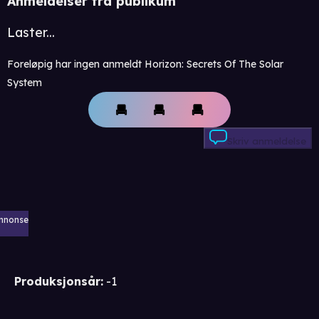
Anmeldelser fra publikum
Laster...
Foreløpig har ingen anmeldt Horizon: Secrets Of The Solar
System
Skriv anmeldelse
nnonse
Produksjonsår
:
-1