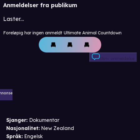
Anmeldelser fra publikum
Laster...
Foreløpig har ingen anmeldt Ultimate Animal Countdown
Skriv anmeldelse
nnonse
Sjanger
:
Dokumentar
Nasjonalitet
:
New Zealand
Språk
:
Engelsk