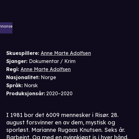
nnonse
Skuespillere
:
Anne Marte Adolfsen
Sjanger
:
Dokumentar / Krim
Regi
:
Anne Marte Adolfsen
Nasjonalitet
:
Norge
Språk
:
Norsk
Produksjonsår
:
2020–2020
I 1981 bor det 6009 mennesker i Risør. 28.
august forsvinner en av dem, mystisk og
sporløst. Marianne Rugaas Knutsen. Seks år.
Barbeint. Og med en nyinnkjøpt is i hver hånd.